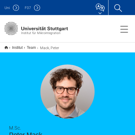
Uni
F
07
Institut für Mikrointegration
Mack, Peter
Institut
Team
M.Sc.
Peter Mack